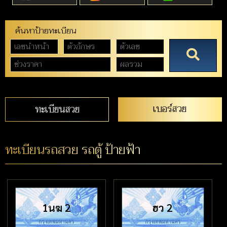
ค้นหาป้ายทะเบียน
เบอร์สวย
ทะเบียนสวย
ทะเบียนรถสวย รถตู้ ป้ายฟ้า
1นฆ 2
ฮว 2